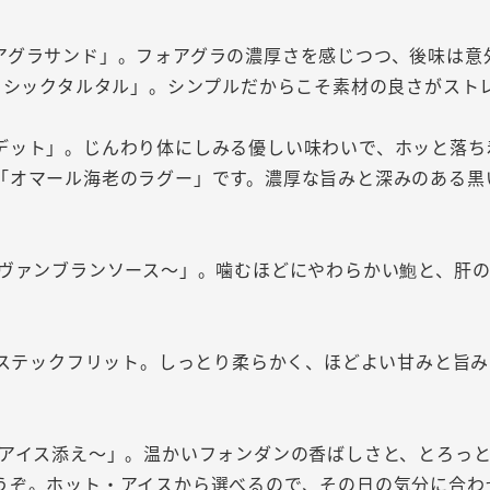
アグラサンド」。フォアグラの濃厚さを感じつつ、後味は意
ラシックタルタル」。シンプルだからこそ素材の良さがスト
デット」。じんわり体にしみる優しい味わいで、ホッと落ち
「オマール海老のラグー」です。濃厚な旨みと深みのある黒
ヴァンブランソース～」。噛むほどにやわらかい鮑と、肝の
たステックフリット。しっとり柔らかく、ほどよい甘みと旨
ラアイス添え～」。温かいフォンダンの香ばしさと、とろっ
うぞ。ホット・アイスから選べるので、その日の気分に合わ