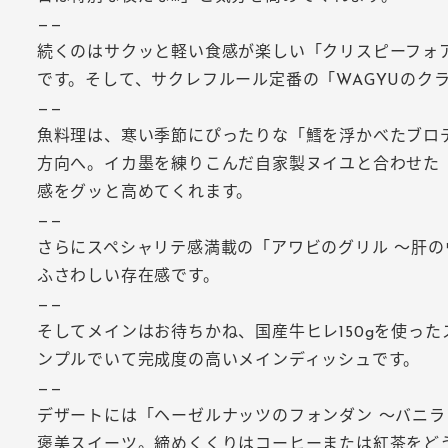
——
続くのはサクッと軽い食感が楽しい「クリスピーフォ
です。そして、サクレフルール定番の「WAGYUのク
——
魚料理は、寒い季節にぴったりな「鱈を浮かべたブロ
方向へ。イカ墨を練りこんだ自家製ヌイユと合わせた
感をグッと高めてくれます。
——
さらにスペシャリテ感満載の「アワビのグリル ～肝の
ふさわしい存在感です。
——
そしてメインはお待ちかね、国産牛ヒレ150gを使っ
ンプルでいて完成度の高いメインディッシュです。
——
デザートには「ヘーゼルナッツのフォンダン ～バニ
褒美スイーツ。締めくくりはコーヒーまたは紅茶をど