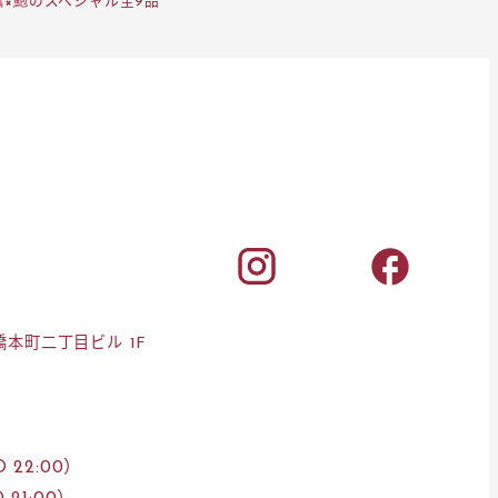
×鮑のスペシャル全9品
本橋本町二丁目ビル 1F
O 22:00）