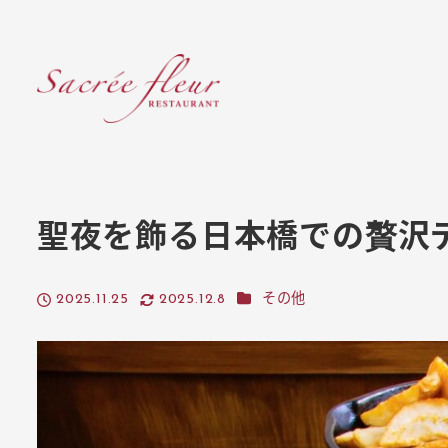
メ
イ
ン
コ
ン
テ
ン
ツ
聖夜を飾る日本橋での贅沢デ
へ
移
カテゴリー
2025.11.25
2025.12.8
その他
動
投稿日
更新日